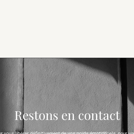
Restons en contact
ur
vous libérer
définitivement de vos poids émotionnels, pour
vo