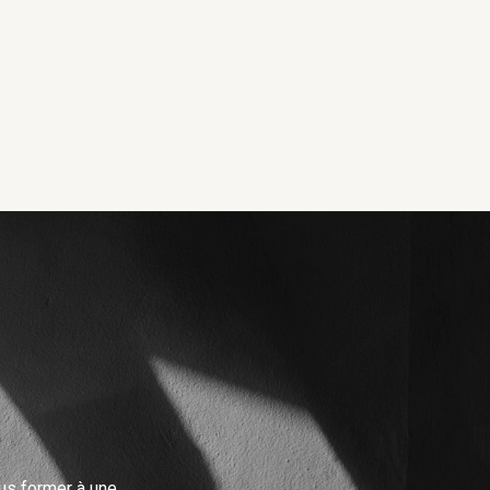
us former
à une