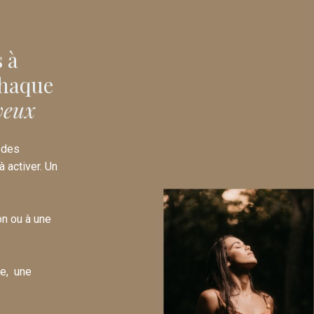
 à
haque
veux
odes
 activer. Un
on ou à une
e, une