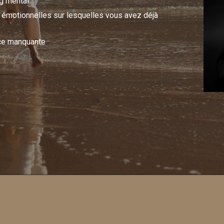
ng mental
s émotionnelles sur lesquelles vous avez déjà
èce manquante