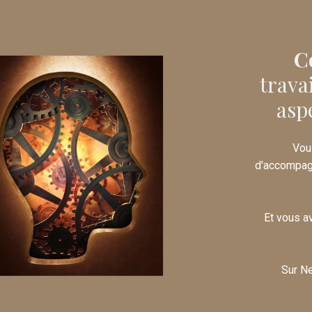
C
trava
aspe
Vou
d'accompagn
Et vous a
Sur N