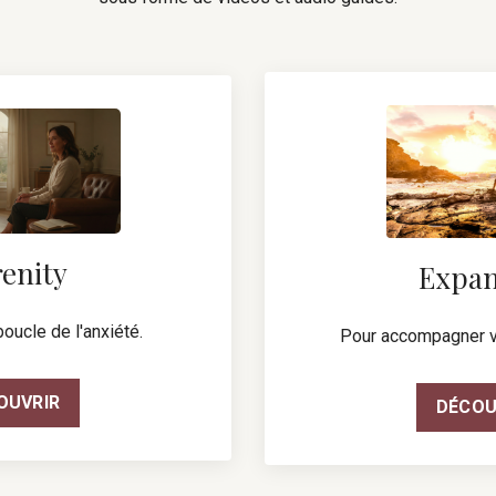
enity
Expan
oucle de l'anxiété.
Pour accompagner v
OUVRIR
DÉCOU